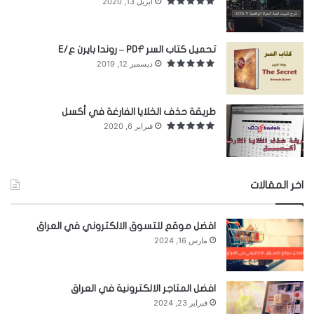
أبريل 13, 2020
تحميل كتاب السر PDF – روندا بايرن ع/E
ديسمبر 12, 2019
طريقة حذف الخلايا الفارغة في أكسل
هي أجسام معدنية صلبة تسقط من السماء وتلمع أثناء
فبراير 6, 2020
سقوطها لمعان الشهب، فمن كان منها صغيراً تبخر
واختفى بكامله في طبقات الجو العليا.
اخر المقالات
ومنها لكبر حجمه لا يستطيع التبخر، بل يسقط على
الأرض ككتلة متوهجة من النار، وقد يتمزق في الجو
افضل موقع للتسوق الالكتروني في العراق
مارس 16, 2024
فيحدث فرقعة تشبه صوت القنابل.
ويسمى عندئذ الحجارة الجوية،
ويتراوح وزن النيازك من
افضل المتاجر الالكترونية في العراق
فبراير 23, 2024
أجزاء واحد غرام إلى عدة أطنان إلى مليون طن حتى.