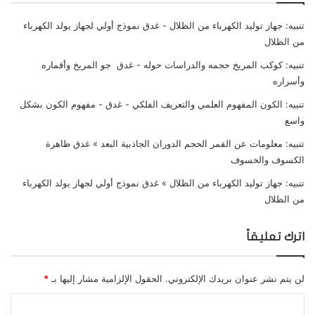
تنبيه:
جهاز توليد الكهرباء من الظلال - غدق نموذج أولي لجهاز يولد الكهرباء
من الظلال
تنبيه:
كوكب المريخ حجمه والدراسات حوله - غدق جو المريخ وأقماره
وأسراره
تنبيه:
الكون المفهوم العلمي والتعريف الفلكي - غدق - مفهوم الكون بشكل
تتلألأ السماء بألوف الشهب دفعة واحدة فيحدث ما
واسع
يسمى مطر للنجوم الهاوية، وهذا يحدث اذا اقترب سيل
تنبيه:
معلومات عن القمر الحجم الدوران الجاذبية البعد » غدق ظاهرة
من الشهب من جو الأرض وقد يصل بعضها إلى سطح
الكسوف والخسوف
الأرض على شكل غبار.
تنبيه:
جهاز توليد الكهرباء من الظلال » غدق نموذج أولي لجهاز يولد الكهرباء
من الظلال
جو أرضنا درع حصين يحمينا من الشهب التي تهاجمنا،
اترك تعليقاً
تحترق فيه في طبقاته العليا وتسمى النقطة التي ينبعث
منها الشهاب النقطة الشائعة.
لن يتم نشر عنوان بريدك الإلكتروني.
الحقول الإلزامية مشار إليها بـ
*
وبعض هذه الشهب دوري نرى بعضها في ليالي آب ٩ و
ا