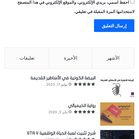
احفظ اسمي، بريدي الإلكتروني، والموقع الإلكتروني في هذا المتصفح
إن أجساماً صغيرة موجودة ندور حول الشمس بمدارات
لاستخدامها المرة المقبلة في تعليقي.
تدور الأرض في جوها، فتحدث همرات بسبب سرعة
دوران الأرض واحتكاكها بهذه الأجسام الصغيرة فتحترق.
عندما تحترق
المذنبات
تترك وراءها فتاتاً لا تحصى من
الجسيمات، فيرى شهاباً.
الأشهر
الأخيرة
تعليقات
أن المذنبات هي أصل الشهب، أي أن المذنبات التي
نراها تحترق اذا صادقت جو الأرض فشكل شهاباً، وهي
البيضة الكونية في الأساطير القديمة
يوليو 17, 2023
بقايا المذنبات.
ما هي النيازك
رواية الخيميائي
يناير 3, 2020
شرح تثبيت لعبة الحياة الواقعية GTA V