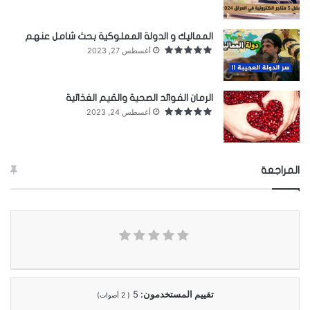
تاريخ النيازك
المماليك و الدولة المملوكية بحث شامل عنهم
أغسطس 27, 2023
الرمان الفوائد الصحية والقيم الغذائية
أغسطس 24, 2023
المراجعة
حجارة نيزك
في ٣٠ حزيران ١٩٠٨ م سقط نيزك ضخم في شمال
شرق سيبيريا،
فارتطم مسبباً هزة أرضية امتد أثرها إلى
وسط أوروبا.
تقييم المستخدمون:
5
(
2
أصوات)