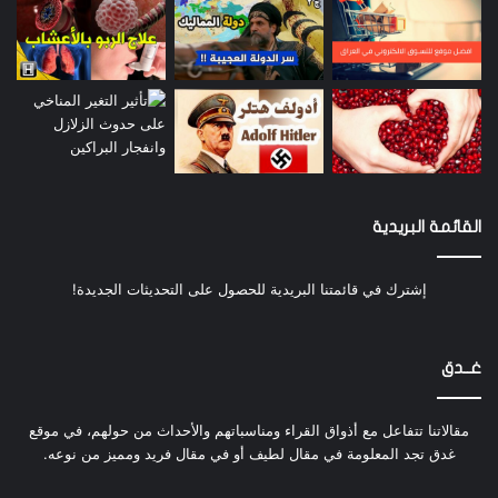
والنيزك قدر وزنه أكثر من ألف طن، لكنه غاص في
القشرة الأرضية بسبب سرعة اندفاعه، وبقيت منه نتف
على سطحها.
وارتطم أيضاً نيزك في أرض غرينلاند ومنه قطعة وزنها
٣٦ طن ووضعت في متحف نيويورك، ومن النيازك أيضاً
القائمة البريدية
ما وزنه حوالي ٦٠ طناً وهو محفوظ في أحد المتاحف
العلمية.
إشترك في قائمتنا البريدية للحصول على التحديثات الجديدة!
وفي المغرب العربي أيضاً وجد نيزك يقدر وزنه مليون
غــدق
طن.
مقالاتنا تتفاعل مع أذواق القراء ومناسباتهم والأحداث من حولهم، في موقع
كم عدد الشهب والنيازك التي تهاجم الأرض ؟
غدق تجد المعلومة في مقال لطيف أو في مقال فريد ومميز من نوعه.