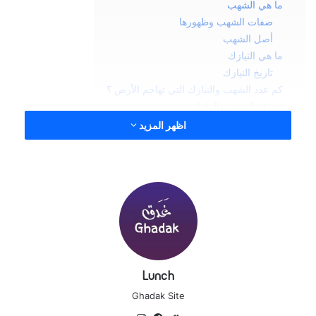
ما هي الشهب
صفات الشهب وظهورها
أصل الشهب
ما هي النيازك
تاريخ النيازك
كم عدد الشهب والنيازك التي تهاجم الأرض ؟
اضرار الشهب والنيازك
اظهر المزيد
الشهب والنيازك
تعتبر من مكدرات المجموعة
الشمسية وقذائف من العالم الخارجي الفضائي التي
تدور في الفلك الرحب.
وهي توجد توجد في
النظام الشمسي
وتتكون من
حطام الصخور وقد تكون في حجم حبيبات
Lunch
الرمل
الصغيرة أو في حجم صخرة كبيرة.
Ghadak Site