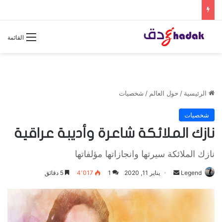
القائمة
الرئيسية
/
حول العالم
/
شخصيات
شخصيات
نازك الملائكة شاعرة وأديبة عراقية
نازك الملائكة سيرتها وانجازاتها مؤلفاتها
Legend
أ
يناير 11, 2020
1
4٬017
5 دقائق
ر
س
ل
ب