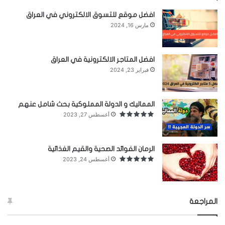
الحزن في قصائدها
افضل موقع للتسوق الالكتروني في العراق
كانت تسود قصائدها مسحة من الحزن العميق فكيفما
مارس 16, 2024
اتجهنا في ديوان عاشقة الليل لا نقع إلا على مأتم، ولا
نسمع إلا أنيناً وبكاءً، وأحياناً تفجّعاً وعويلاً، وهذا القول
افضل المتاجر الالكترونية في العراق
قاله الكاتب والأديب اللبناني
مارون عبود
.
فبراير 23, 2024
نشرت ديوانها الثاني شظايا ورماد في عام 1949،
المماليك و الدولة المملوكية بحث شامل عنهم
وثارت حوله ضجة عارمة حسب قولها في قضايا الشعر
أغسطس 27, 2023
المعاصر.
الرمان الفوائد الصحية والقيم الغذائية
أغسطس 24, 2023
المراجعة