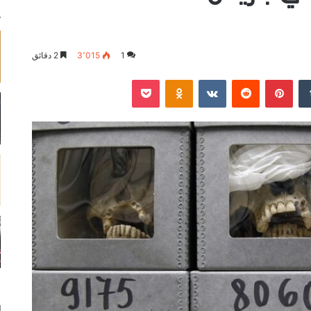
1
3٬015
2 دقائق
‏Tumblr
بينتيريست
‏Reddit
‏VKontakte
Odnoklassniki
‫Pocket
ا