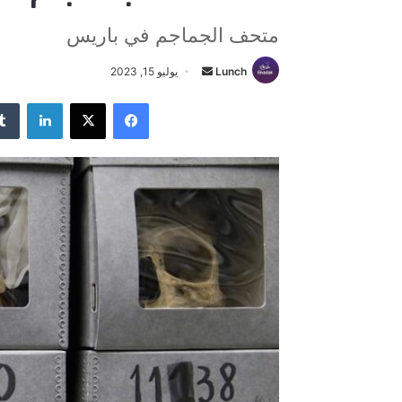
متحف الجماجم في باريس
Lunch
أ
يوليو 15, 2023
ر
فيسبوك
‫X
لينكدإن
س
ل
ب
ر
ي
د
ا
إ
ل
ك
ت
ر
و
ن