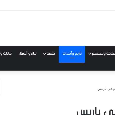
قافة ومجتمع
تاريخ وأحداث
تقنية
مال و أعمال
نباتات و
م في باريس
 باريس