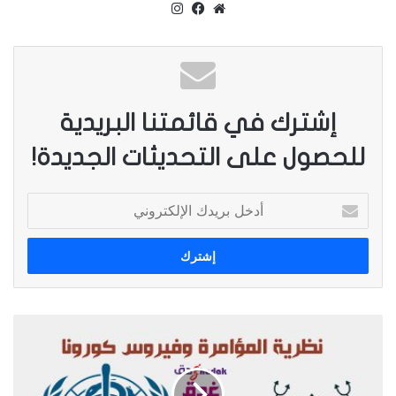
موق
في
انس
ع
سب
تقر
من هي شجرة الدر
الوي
وك
ام
ب
إشترك في قائمتنا البريدية
للحصول على التحديثات الجديدة!
أ
د
خ
ل
ب
ر
ي
ا
د
ث
ك
ا
ا
ر
ل