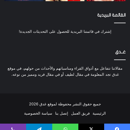
وكان الأمير عز الدين أيبك لا يتصرف إلا بمشورتها
وموافقتها ومن منجزاتها:
القائمة البريدية
أصدرت المراسيم السلطانية بتوقيع شجرة الدر
إشترك في قائمتنا البريدية للحصول على التحديثات الجديدة!
تمكنت من إجلاء الملك فرنسيس من دمياط
قامت على نشر البر والإحسان
غــدق
أنشأت مدرسة عرفت بمدرسة شجرة الدر
مقالاتنا تتفاعل مع أذواق القراء ومناسباتهم والأحداث من حولهم، في موقع
أنشأت حماماً عرف بحمام الست
غدق تجد المعلومة في مقال لطيف أو في مقال فريد ومميز من نوعه.
حكم عز الدين أيبك
جميع حقوق النشر محفوظة لموقع غدق 2026
الرئيسية
فريق العمل
إتصل بنا
سياسة الخصوصية