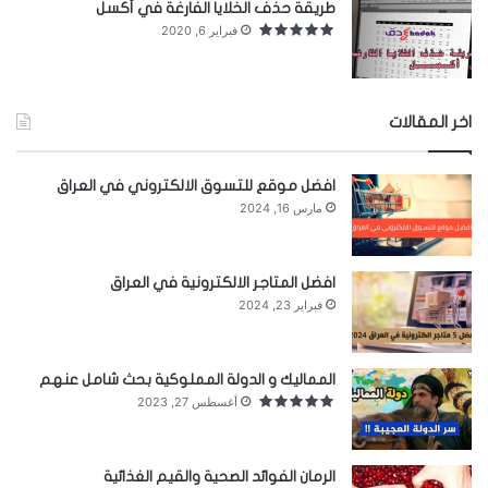
طريقة حذف الخلايا الفارغة في أكسل
فبراير 6, 2020
اخر المقالات
توران شاه
افضل موقع للتسوق الالكتروني في العراق
بظهور توران شاه تراجعت شجره الدر خطوة للوراء،
مارس 16, 2024
لكن التراجع لم يدم أكثر من شهرين هي فترة حكم
توران شاه.
افضل المتاجر الالكترونية في العراق
فبراير 23, 2024
والذي احتجب عن الناس ومارس طباعاً خشنة وأبعد
كثيراً من رجال الدولة وتنكر لشجرة الدر التي صانت له
المماليك و الدولة المملوكية بحث شامل عنهم
الملك ولم يحفظ جميلها، فهربت إلى بيت المقدس
أغسطس 27, 2023
خوفاً منه.
الرمان الفوائد الصحية والقيم الغذائية