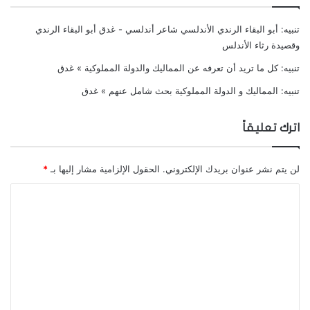
مرضه وكانت تكتب خطاً يشبه خط الملك الصالح فتعلم
تنبيه:
أبو البقاء الرندي الأندلسي شاعر أندلسي - غدق أبو البقاء الرندي
على التوقيع .
وقصيدة رثاء الأندلس
تنبيه:
كل ما تريد أن تعرفه عن المماليك والدولة المملوكية » غدق
وفاة زوج شجرة الدر
تنبيه:
المماليك و الدولة المملوكية بحث شامل عنهم » غدق
تقدمت خطوة للأمام عندما توفي الملك الصالح أيوب،
اترك تعليقاً
فأحكمت إخفاء خبر وفاته وحصل في فترة حرجة جداً
من تاريخ الحرب الصليبية.
لن يتم نشر عنوان بريدك الإلكتروني.
الحقول الإلزامية مشار إليها بـ
*
عمدت ذلك لتبقي على قوة الجيش ولا تضعضع من
ا
عزيمته فيتهاون ويتراجع ، أو يستغل العدو وفاة الملك .
ل
ت
وأمرت أحد أطبائه بغسله ثم وضعه في تابوت وحمل
ع
في جنح الظلام الى قلعة الروضة وأنزل في قبره ودفن
ل
هناك قرب المدرسة الصالحية دون أن يدري أحد.
ي