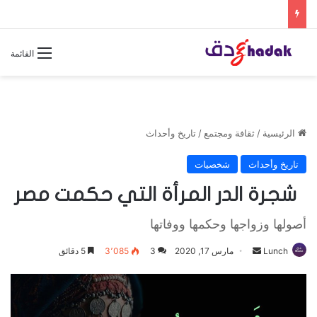
القائمة
الرئيسية
/
ثقافة ومجتمع
/
تاريخ وأحداث
تاريخ وأحداث
شخصيات
شجرة الدر المرأة التي حكمت مصر
أصولها وزواجها وحكمها ووفاتها
Lunch
أ
مارس 17, 2020
3
3٬085
5 دقائق
ر
س
ل