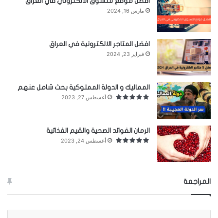
افضل موقع للتسوق الالكتروني في العراق
وشك.
مارس 16, 2024
ولكن لم يمر عبر هذه المواضيع مرور الكرام بل حاول
افضل المتاجر الالكترونية في العراق
أن يلهمنا بحلول من تجارب الآخرين وحقائق تثبت صحة
فبراير 23, 2024
القول.
المماليك و الدولة المملوكية بحث شامل عنهم
ليطمئنّ قلبي وقد اطمئنّ فعلاً
رواية تحمِلُ إجابات
أغسطس 27, 2023
تجعلني أشكّ أنّ ادهم كان ساحراً لكي يعرف ما يجول
بخاطري.
الرمان الفوائد الصحية والقيم الغذائية
أغسطس 24, 2023
المصادر
هنا
المراجعة
لتحميل الرواية أنقر
مقالات ذات صلة: