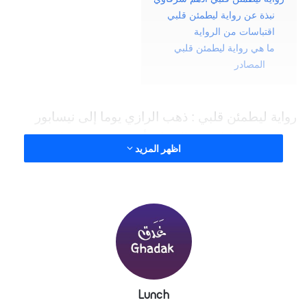
نبذة عن رواية ليطمئن قلبي
اقتباسات من الرواية
ما هي رواية ليطمئن قلبي
المصادر
رواية ليطمئن قلبي : ذهب الرازي يوما إلى نيسابور
فتراكض له الناس
فقالت امرأة عجوز: من هذا؟
اظهر المزيد
فقيل لها: هذا الرازي الذي يعرف ألف دليل على وجود
الله
فقالت: لو لم يكن في قلبه ألف شك ما احتاج الى ألف
دليل
Lunch
فلما بلغه قولها قال: اللهم إيمانا كإيمان العجائز