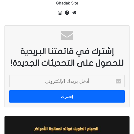
Ghadak Site
رواية مهداة الى المؤمنين بالله إيمان العجائز بلا فلسفة
موق
في
انس
ع
سب
تقر
ولا تعقيد،
الذين لو قيل لأحدهم أعطنا دليلاً على وجود
الوي
وك
ام
الله لربما تلعثم ولم تسعفه لغته.
ب
ولكن ما يضره وحسبه من الإيمان أن كل خلية في
إشترك في قائمتنا البريدية
جسمه تؤمن أن : لا إله إلا الله وأن محمداً رسول الله
للحصول على التحديثات الجديدة!
نبذة عن رواية ليطمئن قلبي
أ
د
خ
ل
ب
ر
ي
ا
د
ل
ك
ص