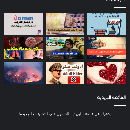
VLC
لا يتطلب VLC أي مقدمة من قائمة البرامج . يمكن
القول إنه أفضل مشغل وسائط على نظام Windows
ويدعم قائمة طويلة من تنسيقات الفيديو. VLC هو
برنامج مفتوح المصدر ، وفي إطار المشروع ، طور
المجتمع العديد من برامج الترميز البديلة مثل تلك
الخاصة. باستخدام FFmpeg ، يمكن لـ VLC تقديم
ترميز وفك تشفير فيديو من الدرجة الأولى ، حتى على
الأجهزة المنخفضة الجودة. يمكن لـ VLC أيضًا تشغيل
مقاطع فيديو HEVC و H.264 عالية الجودة دون أي
جهد.
القائمة البريدية
برامج جنبًا إلى جنب ، إذا كنت تبحث عن مشغل فيديو
إشترك في قائمتنا البريدية للحصول على التحديثات الجديدة!
قوي لنظام التشغيل Windows 11 ، فابحث عن VLC.