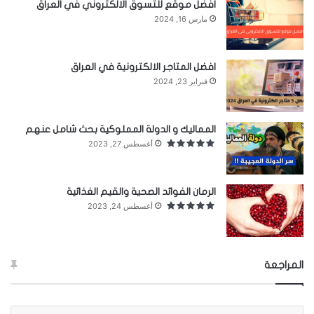
افضل موقع للتسوق الالكتروني في العراق
مارس 16, 2024
Microsoft.
لذا انطلق وجرب KDE Connect إذا لم تكن راضيًا عن
افضل المتاجر الالكترونية في العراق
Phone Link أو Dell Mobile Connect. أيضًا ، أثناء
فبراير 23, 2024
وجودك ، احصل على فكرة عن كيفية عمل تطبيق KDE
Connect من خلال مشاهدة Instagram Reel الخاص
المماليك و الدولة المملوكية بحث شامل عنهم
أغسطس 27, 2023
بنا مرتبط هنا.
Install KDE Connect (
Free
)
الرمان الفوائد الصحية والقيم الغذائية
أغسطس 24, 2023
Notepads
بينما قامت Microsoft بتحديث برنامج Notepad ، وهو
المراجعة
يأتي الآن بتصميم Fluent ، لا يزال التطبيق يفتقر إلى
الميزات. لذلك إذا كنت تريد المزيد من الميزات مثل