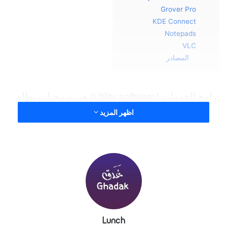
Grover Pro
KDE Connect
Notepads
VLC
المصادر
برامج الخدمات (Utility software) هي برمجيات نظام
System software مصمم للمساعدة في تحليل
اظهر المزيد
الكمبيوتر أو تكوينه أو تحسينه أو صيانته. تستخدم لدعم
البنية الأساسية للحاسب.
على النقيض من برامج التطبيقات (Application
software) التي تهدف إلى تنفيذ المهام التي تفيد
المستخدمين بشكل مباشر. على الرغم من أن مجموعة
من برامج الخدمة عادةً توزع بشكل أساسي مع نظام
Lunch