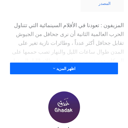
المصدر
المزيفون : تعودنا في الأفلام السينمائية التي تتناول
الحرب العالمية الثانية أن نرى جحافل من الجيوش
تقابل جحافل أكثر عدداً ، وطائرات نازية تغير على
المدن طوال ساعات الليل والنهار تصب حممها على
السكان دون تمييز، ومدافع تحيل ظلام الليل إلى نهار ،
اظهر المزيد
ومآسي يتعرض لها المدنيون العزل ، وملايين اليهود
يساقون إلى معسكرات الاعتقال لحرقهم أحياء ،
ومغامرين يتسللون وراء خطوط العدو ينفذون عمليات
نسف وتفجير.
ولا غرور ، فـ الحرب سلسلة من الكوارث التي تنتهي
بانتصار أحد طرفيها كما يقول كليمنصو، والانتصار فيها