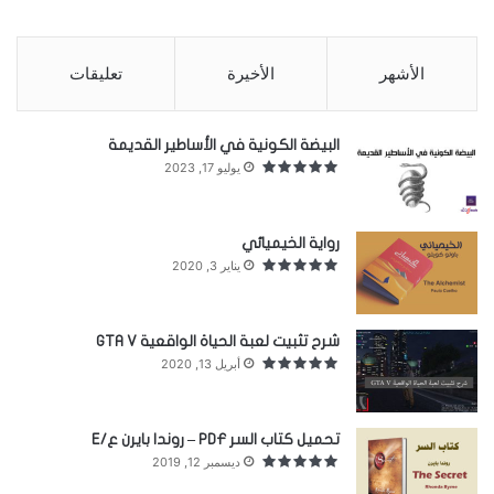
معنى إنسانيا من معاني الحياة من خلال تجربة
المزيفون .
الأشهر
الأخيرة
تعليقات
شاهد
البيضة الكونية في الأساطير القديمة
كتاب يوميات شامية – ابن كنان
يوليو 17, 2023
الملكة اليزابيث الثانية
رواية الخيميائي
يناير 3, 2020
المصدر
جميع حقوق الملكية الفكرية والنشر محفوظة لموقع غدق
www.ghadk.com
شرح تثبيت لعبة الحياة الواقعية GTA V
أبريل 13, 2020
يمنع منعاً باتاً نقل أو نسخ هذا المحتوى تحت طائلة المسائلة القانونية والفكرية
تحميل كتاب السر PDF – روندا بايرن ع/E
يمكنكم دعم الموقع عن طريق الاشتراك في صفحة الفيس بوك
Facebook
ديسمبر 12, 2019
وحساب الانستغرام
Instagram
وحساب تويتر
Twitter