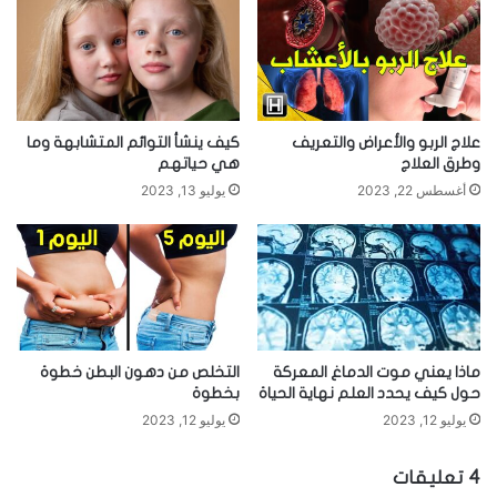
التغيرات الهرمونية لدى النساء
ل
و
ا
الحمل.
ل
الحيض.
ب
ا
وسائل منع الحمل.
علاج الربو والأعراض والتعريف
كيف ينشأ التوائم المتشابهة وما
ل
وطرق العلاج
هي حياتهم
سن اليأس.
غ
أغسطس 22, 2023
يوليو 13, 2023
ي
العلاج بالهرمونات البديلة.
ن
المرض.
المثيرات العاطفية
آلام الرأس والعنق (جيوب أنفية ، رقبة ،ألم الأسنان أو الفك).
التخلص من دهون البطن خطوة
ماذا يعني موت الدماغ المعركة
بخطوة
حول كيف يحدد العلم نهاية الحياة
النوم (قلة النوم ، إطالة النوم الاستلقاء).
يوليو 12, 2023
يوليو 12, 2023
من الذي يصاب بالصداع النصفي ؟
‫4 تعليقات