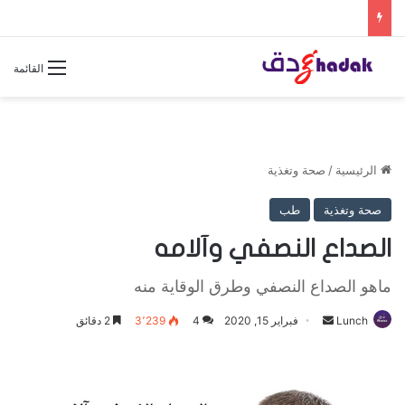
القائمة
الرئيسية
/
صحة وتغذية
صحة وتغذية
طب
الصداع النصفي وآلامه
ماهو الصداع النصفي وطرق الوقاية منه
Lunch
أ
فبراير 15, 2020
4
3٬239
2 دقائق
ر
س
ل