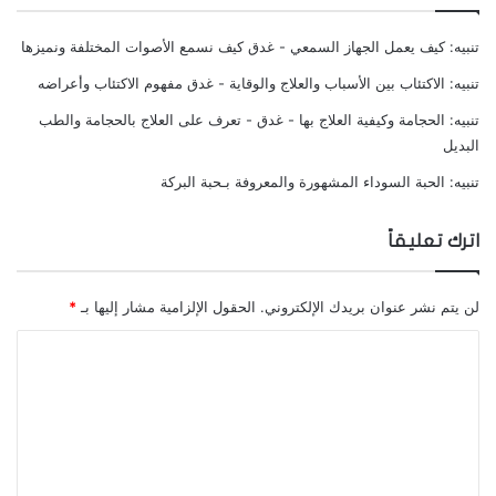
في أحد الاستطلاعات الكبيرة وجد الباحثون نسبة 8%
من الرجال و 25% من النساء كانوا يعانون من الصداع
تنبيه:
كيف يعمل الجهاز السمعي - غدق كيف نسمع الأصوات المختلفة ونميزها
الذي يحمل خصائص الصداع النصفي.
تنبيه:
الاكتئاب بين الأسباب والعلاج والوقاية - غدق مفهوم الاكتئاب وأعراضه
تنبيه:
الحجامة وكيفية العلاج بها - غدق - تعرف على العلاج بالحجامة والطب
وتعد التغيرات الهرمونية لدى النساء هي العامل
البديل
المسبب لفرق نسبة الإصابة بين الجنسين.
تنبيه:
الحبة السوداء المشهورة والمعروفة بـحبة البركة
المراحل الخمسة الأولى من الصداع النصفي
اترك تعليقاً
الأعراض الأولية مثل:
لن يتم نشر عنوان بريدك الإلكتروني.
الحقول الإلزامية مشار إليها بـ
*
تقلبات المزاج.
ا
التغيرات السلوكية.
ل
الأعراض العصبية.
ت
الأعراض العضلية.
ع
تغيرات في جهاز توازن السوائل.
ل