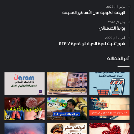
والفكرية
يوليو 17, 2023
البيضة الكونية في الأساطير القديمة
يمكنكم دعم الموقع عن طريق الاشتراك في صفحة الفيس بوك
Facebook
وحساب الانستغرام
Instagram
وحساب تويتر
Twitter
يناير 3, 2020
رواية الخيميائي
للتواصل والاستفسار والدعم التواصل على البريد التالي :
أبريل 13, 2020
شرح تثبيت لعبة الحياة الواقعية GTA V
ghadak.site@gmail.com
أخر المقالات
تقييم المستخدمون:
4.05
(
4
أصوات)