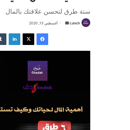
ستة طرق لتحسن علاقتك بالمال
Lunch
أ
أغسطس 13, 2020
ر
فيسبوك
‫X
لينكدإن
س
ل
ب
ر
ي
د
ا
إ
ل
ك
ت
ر
و
ن