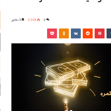
0
3٬028
3 دقائق
‏Tumblr
بينتيريست
‏Reddit
‏VKontakte
Odnoklassniki
‫Pocket
ا