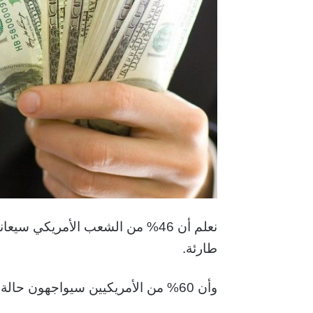
طارئة.
وأن 60% من الأمريكيين سيواجهون حالة طارئة مشابهة في غضون 12 شهراً أو أقل.