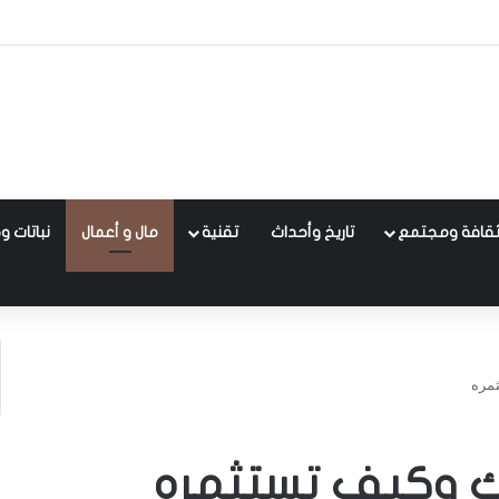
قافة ومجتمع
تاريخ وأحداث
تقنية
مال و أعمال
نباتات و
ثمره
تك وكيف تستثمره