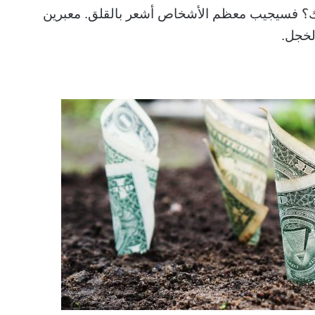
ل لك؟ فسيجيب معظم الأشخاص أشعر بالقلق. معبرين
لخجل.