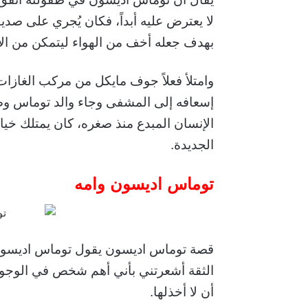
لا يعترض عليه أبداً،
فكان يُجري على صديقه
بهدف جعله أخف من الهواء ليتمكن من الار
وامتلأ فعلاً جوف مايكل من مركب الغازات 
إسعافه إلى المشفى وجاء والد توماس و
الإنسان المبدع منذ صغره، كان يمتلك خيال
الجديدة.
توماس اديسون وامه
قصة توماس اديسون يقول توماس اديسون :
الثقة أشعرتني بأني أهم شخص في الوجو
أن لا أخذلها.