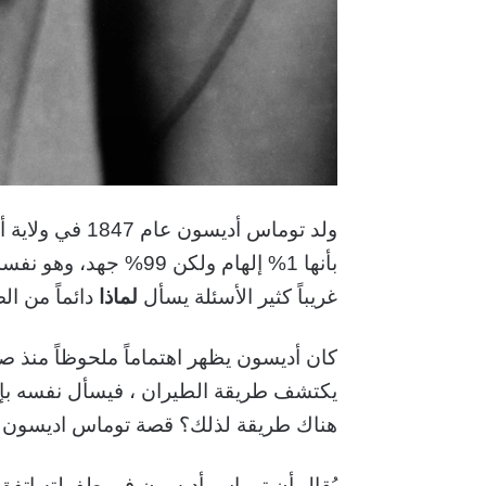
ولد توماس أديسو
بأنها 1% إلهام ولكن 99% جهد،
وهو نفسه 
غريباً كثير الأسئلة يسأل
لماذا
دائماً من ال
كان أديسون يظهر اهتماماً ملحوظاً منذ ص
يكتشف طريقة الطيران ،
فيسأل نفسه بإست
هناك طريقة لذلك؟ قصة توماس اديسون
يُقال أن توماس أديسون في طفولته اتف