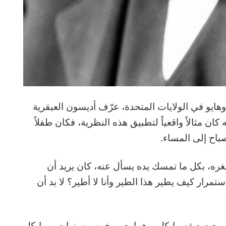
ن عام 1847 في ولاية أوهايو في الولايات المتحدة، عرّف أديسون العبقرية
كان مثالاً واقعياً لتطبيق هذه النظرية، فكان طفلاً
صباح إلى المساء.
غره، بكل ما تمسك يده يسأل عنه، كان يريد أن
مرار كيف يطير هذا الطير وأنا لا أطير؟ لا بد أن
ق مع صديقه مايكل، وهما بعمر خمس سنوات، ومايكل