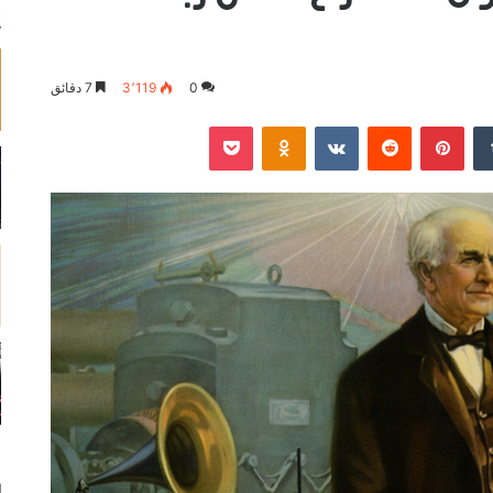
0
3٬119
7 دقائق
‏Tumblr
بينتيريست
‏Reddit
‏VKontakte
Odnoklassniki
‫Pocket
ا