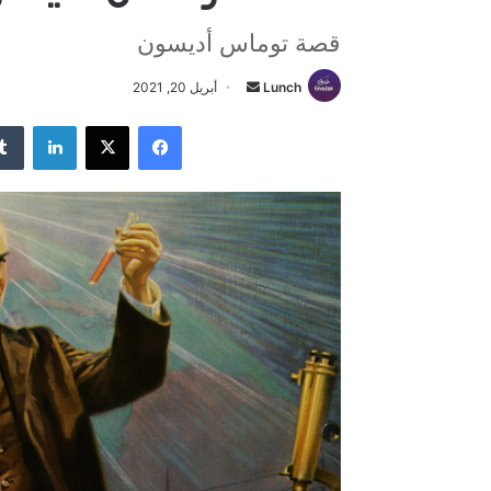
قصة توماس أديسون
Lunch
أ
أبريل 20, 2021
ر
فيسبوك
‫X
لينكدإن
س
ل
ب
ر
ي
د
ا
إ
ل
ك
ت
ر
و
ن