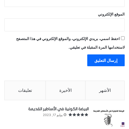
الموقع الإلكتروني
احفظ اسمي، بريدي الإلكتروني، والموقع الإلكتروني في هذا المتصفح
لاستخدامها المرة المقبلة في تعليقي.
معظم المياه كوكبنا العذبة محتجزة. فحوالي ثلثي المياه
العذبة متجمّدة حول القطبين. حيث تبلغ سماكة الجليد
بضعة كيلومترات، وربما هو موجود هناك منذ ملايين
السنين.
الأشهر
الأخيرة
تعليقات
في كل صيف يذوب البعض منه ويشق طريقه إلى قلب
الأنهار الجليدية. ليصنع كهوف عظيمة جميلة ورومانسية،
البيضة الكونية في الأساطير القديمة
يوليو 17, 2023
ولكنها أيضاً أماكن خطرة، لأن الأنهار الجليدية تتحرّك
دائماً.