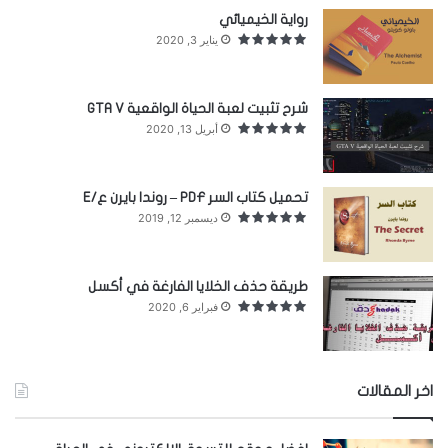
رواية الخيميائي
حتى بعيداً عن القطبين، معظم المياه العذبة في
يناير 3, 2020
اليابسة تتجمّد كل شتاء. ولكن حين يحلّ الربيع، يذوب
هذا الخزّان المائي الثلجي الضخم .
شرح تثبيت لعبة الحياة الواقعية GTA V
أبريل 13, 2020
وتبدأ رحلة جريان رائعة على المنحدرات الجبلية
الشاهقة فتجمع المياه الباردة مكوّناً يعطي الحياة ألا
تحميل كتاب السر PDF – روندا بايرن ع/E
ديسمبر 12, 2019
وهو الأكسجين.
المياه العذبة في أنهار أمريكا الجنوبية
طريقة حذف الخلايا الفارغة في أكسل
فبراير 6, 2020
اخر المقالات