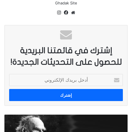
فمثلاً صحراء وسط أستراليا من أكثر الأماكن حرارةً
Ghadak Site
وجفافاً على الأرض، ولا يمكن لشيء أن يعيش هناك
موق
في
انس
ع
سب
تقر
لوقت طويل.
الوي
وك
ام
ب
لكن مرة كل عشر سنوات تتحوّل تلك الصحراء
الشاسعة الخاوية، ولكي يحدث ذلك لا بدّ من حدوث
إشترك في قائمتنا البريدية
تفاعل متسلسل.
للحصول على التحديثات الجديدة!
المياه العذبة في الصحراء
أ
د
خ
ل
ب
ر
ي
ل
د
ي
ك
و