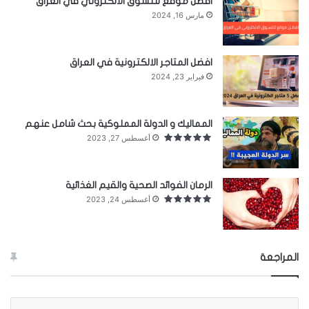
افضل موقع للتسوق الالكتروني في العراق
مارس 16, 2024
افضل المتاجر الالكترونية في العراق
على ضفاف أنهار الأنديز في أمريكا الجنوبية، تُوجد حياة
فبراير 23, 2024
للكائنات التي تستطيع تحمّل التيّارات القوية. مثل بطّ
السيل .
المماليك و الدولة المملوكية بحث شامل عنهم
أغسطس 27, 2023
روافد النهر العليا الباردة قد تكون غنيّة بالأكسجين،
ولكنها تحتوي على مغذّيات قليلة. فيجمع بطّ السيل
الرمان الفوائد الصحية والقيم الغذائية
الطعام القليل المتوفّر من تحت السطح.
أغسطس 24, 2023
يرقات ذباب الحجر وذباب مايو تمتلك خياشيم تسمح لها
المراجعة
باستخلاص الأكسجين من الماء. وأجسادها المسطّحة
تقاوم قوّة التيّار الشديدة.